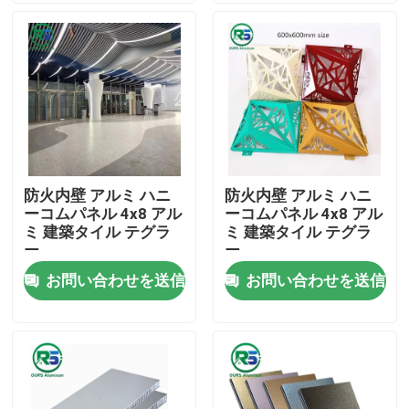
私達について
工場旅行
品質管理
防火内壁 アルミ ハニ
防火内壁 アルミ ハニ
ーコムパネル 4x8 アル
ーコムパネル 4x8 アル
私達に連絡しなさい
ミ 建築タイル テグラ
ミ 建築タイル テグラ
ー
ー
お問い合わせを送信
お問い合わせを送信
引用を要求しなさい
アルミニウム壁パネル
アルミニウム蜜蜂の巣のパネル