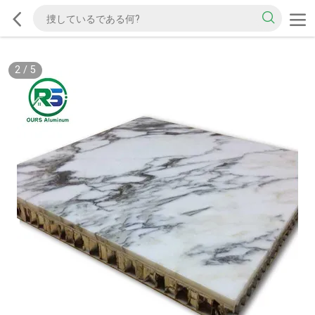
2
/
5