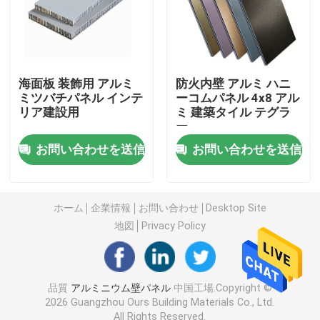
中断された金属の天井
現代的なアルミニウム塀
海面板 装飾用 アルミ
防火内壁 アルミ ハニ
ミツバチパネル インテ
ーコムパネル 4x8 アル
リア建設用
ミ 建築タイル テグラ
ー
金属の天井のクリップ
お問い合わせを送信
お問い合わせを送信
アルミニウム日曜日の陰システム
ホーム
企業情報
お問い合わせ
Desktop Site
アルミニウム装飾的なスクリーン
地図
Privacy Policy
アルミニウム階段柵
品質
アルミニウム壁パネル
中国工場.Copyright ©
2026 Guangzhou Ours Building Materials Co., Ltd.
アルミニウム ストリップの天井
All Rights Reserved.