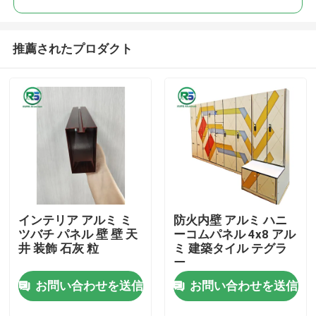
推薦されたプロダクト
インテリア アルミ ミ
防火内壁 アルミ ハニ
家
ツバチ パネル 壁 壁 天
ーコムパネル 4x8 アル
井 装飾 石灰 粒
ミ 建築タイル テグラ
ー
プロダクト
お問い合わせを送信
お問い合わせを送信
VRショー