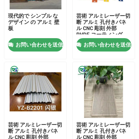
現代的で シンプル な
芸術 アルミレーザー切
私達について
デザイン の アルミ 壁
断 アルミ 孔付きパネ
板
ル CNC 彫刻 外部
PVDF コーティング
工場旅行
お問い合わせを送信
お問い合わせを送信
品質管理
私達に連絡しなさい
引用を要求しなさい
アルミニウム壁パネル
芸術 アルミレーザー切
芸術 アルミレーザー切
断 アルミ 孔付きパネ
断 アルミ 孔付きパネ
アルミニウム蜜蜂の巣のパネル
ル CNC 彫刻 外部
ル CNC 彫刻 外部