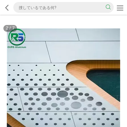
2
/
7